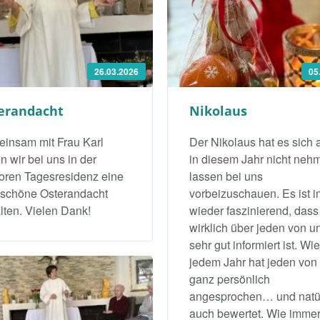
26.03.2026
05
erandacht
Nikolaus
insam mit Frau Karl
Der Nikolaus hat es sich 
n wir bei uns in der
in diesem Jahr nicht neh
oren Tagesresidenz eine
lassen bei uns
 schöne Osterandacht
vorbeizuschauen. Es ist 
lten. Vielen Dank!
wieder faszinierend, dass
wirklich über jeden von u
sehr gut informiert ist. Wie
jedem Jahr hat jeden von
ganz persönlich
angesprochen… und natür
auch bewertet. Wie imme