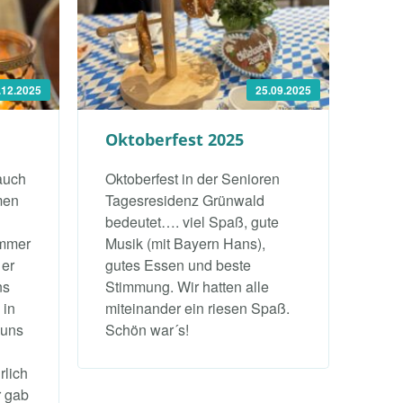
.12.2025
25.09.2025
Oktoberfest 2025
auch
Oktoberfest in der Senioren
men
Tagesresidenz Grünwald
bedeutet…. viel Spaß, gute
immer
Musik (mit Bayern Hans),
 er
gutes Essen und beste
ns
Stimmung. Wir hatten alle
 in
miteinander ein riesen Spaß.
 uns
Schön war´s!
lich
r gab