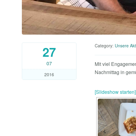
Category:
Unsere Akt
27
07
Mit viel Engageme
Nachmittag in gemü
2016
[Slideshow starten]